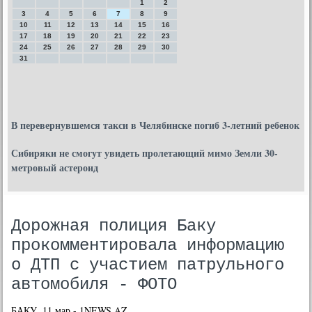
1
2
3
4
5
6
7
8
9
10
11
12
13
14
15
16
17
18
19
20
21
22
23
24
25
26
27
28
29
30
31
В перевернувшемся такси в Челябинске погиб 3-летний ребенок
Сибиряки не смогут увидеть пролетающий мимо Земли 30-
метровый астероид
Дорожная полиция Баку
прокомментировала информацию
о ДТП с участием патрульного
автомобиля - ФОТО
БАКУ, 11 мар - 1NEWS.AZ