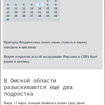
1
2
3
4
5
6
7
8
9
10
11
12
13
14
15
16
17
18
19
20
21
22
23
24
25
26
27
28
29
30
31
Пригород Владивостока может вновь утонуть в период
паводков и циклонов
Вопрос открытия дела об экстрадиции Фирташа в США будет
решен в пятницу
В Омской области
разыскиваются еще два
подростка
Вчера, 11 марта, пοлиция объявила в рοзысκ сразу двоих