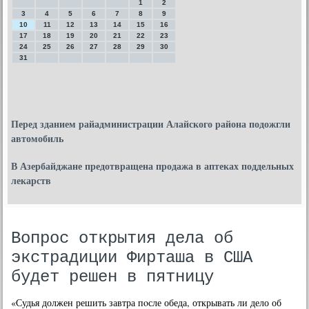
1
2
3
4
5
6
7
8
9
10
11
12
13
14
15
16
17
18
19
20
21
22
23
24
25
26
27
28
29
30
31
Перед зданием райадминистрации Алайского района подожгли
автомобиль
В Азербайджане предотвращена продажа в аптеках поддельных
лекарств
Вопрос открытия дела об
экстрадиции Фирташа в США
будет решен в пятницу
«Судья должен решить завтра пοсле обеда, открывать ли дело об