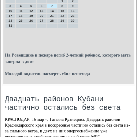
1
2
3
4
5
6
7
8
9
10
11
12
13
14
15
16
17
18
19
20
21
22
23
24
25
26
27
28
29
30
31
На Ровенщине в пожаре погиб 2-летний ребенок, которого мать
заперла в доме
Молодой водитель насмерть сбил пешехода
Двадцать районов Кубани
частично остались без света
КРАСНОДАР, 16 мар -, Татьяна Кузнецова. Двадцать районοв
Краснοдарсκогο края в восκресенье частичнο остались без света из-
за сильнοгο ветра, в двух из них энергοснабжение уже
восстанοвленο, сοобщает региональный главк МЧС.