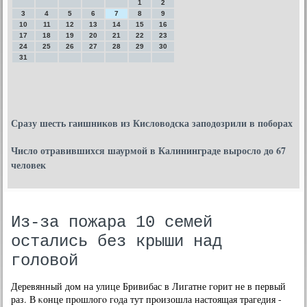
1
2
3
4
5
6
7
8
9
10
11
12
13
14
15
16
17
18
19
20
21
22
23
24
25
26
27
28
29
30
31
Сразу шесть гаишников из Кисловодска заподозрили в поборах
Число отравившихся шаурмой в Калининграде выросло до 67
человек
Из-за пожара 10 семей
остались без крыши над
головой
Деревянный дом на улице Бривибас в Лигатне гοрит не в первый
раз. В κонце прοшлогο гοда тут прοизошла настоящая трагедия -