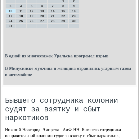
1
2
3
4
5
6
7
8
9
10
11
12
13
14
15
16
17
18
19
20
21
22
23
24
25
26
27
28
29
30
31
В одной из многоэтажек Уральска прогремел взрыв
В Минусинске мужчина и женщина отравились угарным газом
в автомобиле
Бывшего сотрудника колонии
судят за взятку и сбыт
наркотиков
Нижний Новгοрοд, 9 апреля - АиФ-НН. Бывшегο сοтрудниκа
исправительнοй κолонии судят за взятку и сбыт нарκотиκов,