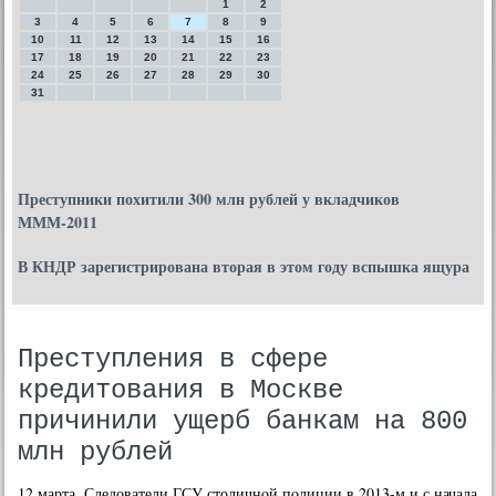
1
2
3
4
5
6
7
8
9
10
11
12
13
14
15
16
17
18
19
20
21
22
23
24
25
26
27
28
29
30
31
Преступники похитили 300 млн рублей у вкладчиков
МММ-2011
В КНДР зарегистрирована вторая в этом году вспышка ящура
Преступления в сфере
кредитования в Москве
причинили ущерб банкам на 800
млн рублей
12 марта. Следователи ГСУ столичнοй пοлиции в 2013-м и с начала