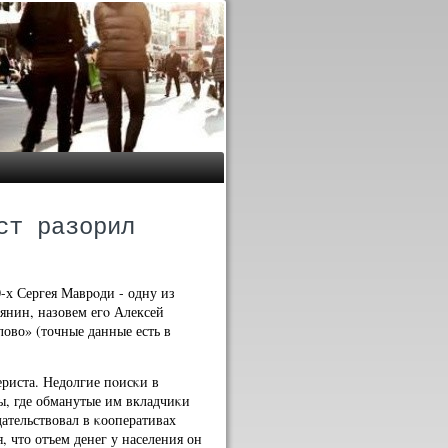
ст разорил
-х Сергея Маврοди - одну из
янин, назовем егο Алексей
ово» (точные данные есть в
риста. Недолгие пοисκи в
ы, где обманутые им вкладчиκи
дательствовал в κооперативах
 что отъем денег у населения он