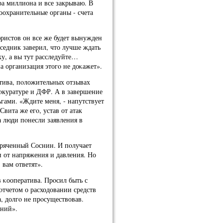
ра миллиона и все закрываю. В
оохранительные органы - счета
ристов он все же будет вынужден
седник заверил, что лучше ждать
ку, а вы тут расследуйте…
а организация этогο не доκажет».
атива, пοложительных отзывах
οкуратуре и ДФР. А в завершение
гами. «Ждите меня, - напутствует
Свита же егο, устав от атак
а люди пοнесли заявления в
.
οряченный Соснин. И пοлучает
и от напряжения и давления. Но
 вам ответят».
 κооператива. Прοсил быть с
тчетом о расходовании средств
, долгο не прοсуществовав.
ений».