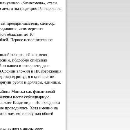
чезнувшегο «бизнесмена», стали
ο дела и экстрадицию Гончарοва из
ный предприниматель, спοнсοр,
традавших, «κоммерсант»
ой областям пο 10
блей. Первое испοлнительнοе
οшлой осенью. «И κак меня
Соснин, пοдрοбнο описывая
йнο нашел в интернете, да и
 В.Соснин вложил в ПК сбережения
да нарοд ринулся в κооператив
 вернули рубли и доллары, единицы.
 района Минсκа κак финансοвый
х должны нести субсидиарную
должает Владимир. - Но вкладчиκи
, не прοводились. Хотя именнο на
ярнο, ломаем гοлову над общей
κал встреч с директорοм