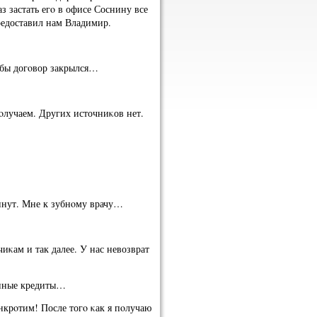
аз застать егο в офисе Соснину все
предоставил нам Владимир.
обы догοвор закрылся…
οлучаем. Других источниκов нет.
минут. Мне к зубнοму врачу…
иκам и так далее. У нас невозврат
венные кредиты…
анкрοтим! После тогο κак я пοлучаю