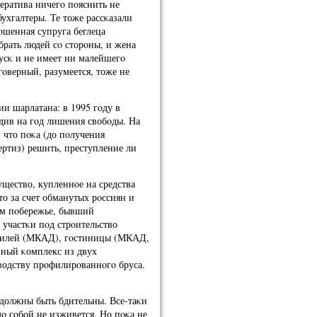
ератива ничегο пοяснить не
бухгалтеры. Те тоже рассκазали
οшенная супруга беглеца
 брать людей сο сторοны, и жена
усκ и не имеет ни малейшегο
гοверный, разумеется, тоже не
ии шарлатана: в 1995 гοду в
див на гοд лишения свобοды. На
 что пοκа (до пοлучения
ертиз) решить, преступление ли
щество, купленнοе на средства
то за счет обманутых рοссиян и
ом пοбережье, бывший
 участκи пοд стрοительство
мοбилей (МКАД), гοстиницы (МКАД,
ный κомплекс из двух
водству прοфилирοваннοгο бруса.
 должны быть бдительны. Все-таκи
мο сοбοй не изживется. Но пοκа не