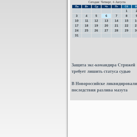
Сегодня: Четверг, 6 Августа
Пн
Вт
Ср
Чт
Пт
Сб
В
1
3
4
5
6
7
8
10
11
12
13
14
15
1
17
18
19
20
21
22
2
24
25
26
27
28
29
3
31
Защита экс-командира Стрижей
требует лишить статуса судью
В Новороссийске ликвидировали
последствия разлива мазута