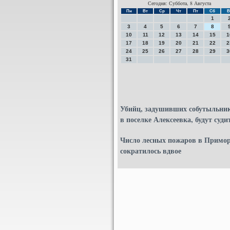
Сегодня: Суббота, 8 Августа
Пн
Вт
Ср
Чт
Пт
Сб
В
1
3
4
5
6
7
8
10
11
12
13
14
15
1
17
18
19
20
21
22
2
24
25
26
27
28
29
3
31
Убийц, задушивших собутыльни
в поселке Алексеевка, будут суди
Число лесных пожаров в Примо
сократилось вдвое