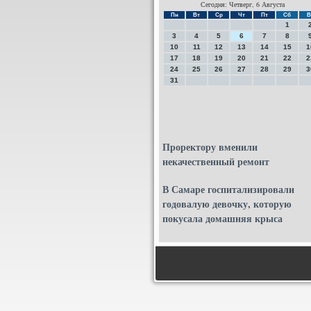
Сегодня: Четверг, 6 Августа
Пн
Вт
Ср
Чт
Пт
Сб
В
1
3
4
5
6
7
8
10
11
12
13
14
15
1
17
18
19
20
21
22
2
24
25
26
27
28
29
3
31
Проректору вменили
некачественный ремонт
В Самаре госпитализировали
годовалую девочку, которую
покусала домашняя крыса