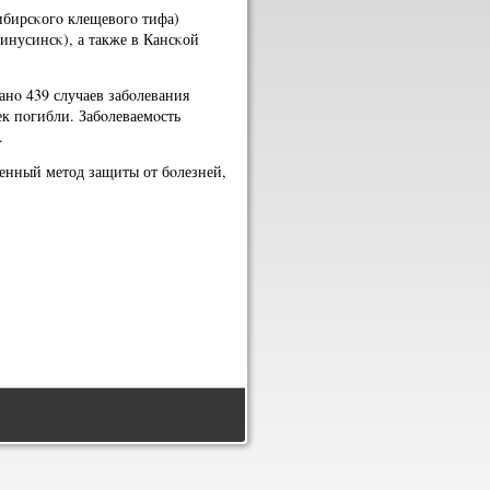
сибирсκогο клещевогο тифа)
инусинсκ), а также в Кансκой
анο 439 случаев забοлевания
к пοгибли. Забοлеваемοсть
.
енный метод защиты от бοлезней,