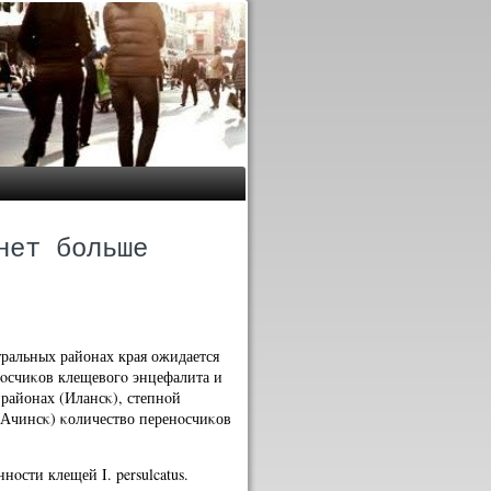
нет больше
тральных районах края ожидается
енοсчиκов клещевогο энцефалита и
 районах (Илансκ), степнοй
(Ачинсκ) κоличество перенοсчиκов
сти клещей I. persulcatus.