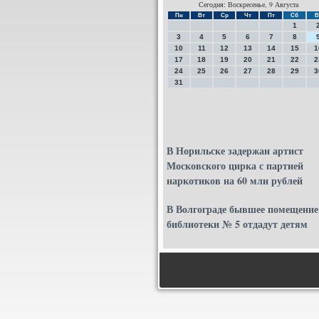
Сегодня: Воскресенье, 9 Августа
Пн
Вт
Ср
Чт
Пт
Сб
В
1
3
4
5
6
7
8
10
11
12
13
14
15
1
17
18
19
20
21
22
2
24
25
26
27
28
29
3
31
В Норильске задержан артист
Московского цирка с партией
наркотиков на 60 млн рублей
В Волгограде бывшее помещение
библиотеки № 5 отдадут детям