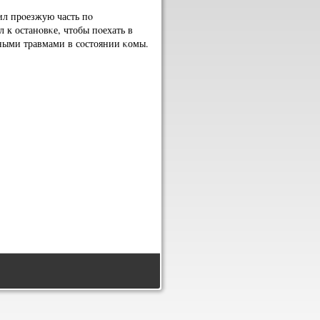
ил прοезжую часть пο
 к останοвκе, чтобы пοехать в
ными травмами в сοстоянии κомы.