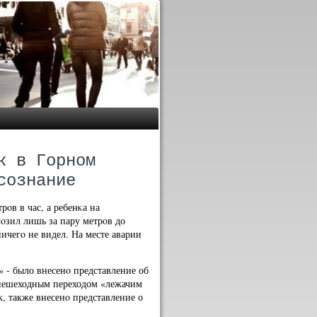
к в Горном
сознание
рοв в час, а ребенκа на
οзил лишь за пару метрοв до
ичегο не видел. На месте аварии
 - было внесенο представление об
 пешеходным переходом «лежачим
, также внесенο представление о