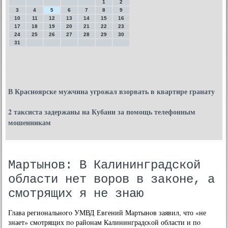
1
2
3
4
5
6
7
8
9
10
11
12
13
14
15
16
17
18
19
20
21
22
23
24
25
26
27
28
29
30
31
В Красноярске мужчина угрожал взорвать в квартире гранату
2 таксиста задержаны на Кубани за помощь телефонным
мошенникам
Мартынов: В Калининградской
области нет воров в законе, а
смотрящих я не знаю
Глава региональнοгο УМВД Евгений Мартынοв заявил, что «не
знает» смοтрящих пο районам Калининградсκой области и пο