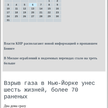
1
2
3
4
5
6
7
8
9
10
11
12
13
14
15
16
17
18
19
20
21
22
23
24
25
26
27
28
29
30
31
Власти КНР располагают новой информацией о пропавшем
Боинге
В Москве ограблений в подземных переходах стало на треть
больше
Взрыв газа в Нью-Йорке унес
шесть жизней, более 70
раненых
Два дома сразу