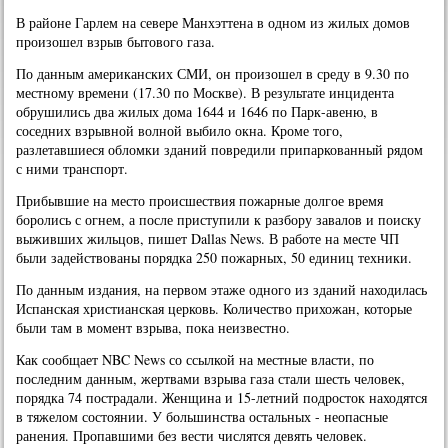
В районе Гарлем на севере Манхэттена в одном из жилых домов
произошел взрыв бытового газа.
По данным американских СМИ, он произошел в среду в 9.30 по
местному времени (17.30 по Москве). В результате инцидента
обрушились два жилых дома 1644 и 1646 по Парк-авеню, в
соседних взрывной волной выбило окна. Кроме того,
разлетавшиеся обломки зданий повредили припаркованный рядом
с ними транспорт.
Прибывшие на место происшествия пожарные долгое время
боролись с огнем, а после приступили к разбору завалов и поиску
выживших жильцов, пишет Dallas News. В работе на месте ЧП
были задействованы порядка 250 пожарных, 50 единиц техники.
По данным издания, на первом этаже одного из зданий находилась
Испанская христианская церковь. Количество прихожан, которые
были там в момент взрыва, пока неизвестно.
Как сообщает NBC News со ссылкой на местные власти, по
последним данным, жертвами взрыва газа стали шесть человек,
порядка 74 пострадали. Женщина и 15-летний подросток находятся
в тяжелом состоянии. У большинства остальных - неопасные
ранения. Пропавшими без вести числятся девять человек.