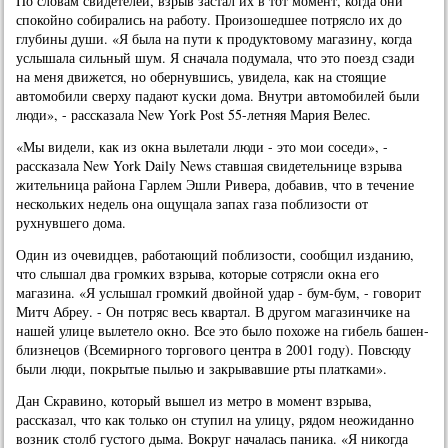
По словам свидетелей, взрыв застал их в тот момент, когда они
спокойно собирались на работу. Произошедшее потрясло их до
глубины души. «Я была на пути к продуктовому магазину, когда
услышала сильный шум. Я сначала подумала, что это поезд сзади
на меня движется, но обернувшись, увидела, как на стоящие
автомобили сверху падают куски дома. Внутри автомобилей были
люди», - рассказала New York Post 55-летняя Мария Велес.
«Мы видели, как из окна вылетали люди - это мои соседи», -
рассказала New York Daily News ставшая свидетельнице взрыва
жительница района Гарлем Эшли Ривера, добавив, что в течение
нескольких недель она ощущала запах газа поблизости от
рухнувшего дома.
Один из очевидцев, работающий поблизости, сообщил изданию,
что слышал два громких взрыва, которые сотрясли окна его
магазина. «Я услышал громкий двойной удар - бум-бум, - говорит
Митч Абреу. - Он потряс весь квартал. В другом магазинчике на
нашей улице вылетело окно. Все это было похоже на гибель башен-
близнецов (Всемирного торгового центра в 2001 году). Повсюду
были люди, покрытые пылью и закрывавшие рты платками».
Дан Скравино, который вышел из метро в момент взрыва,
рассказал, что как только он ступил на улицу, рядом неожиданно
возник столб густого дыма. Вокруг началась паника. «Я никогда