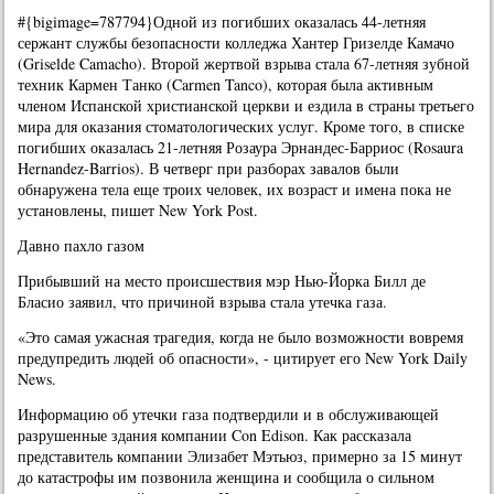
#{bigimage=787794}Одной из погибших оказалась 44-летняя
сержант службы безопасности колледжа Хантер Гризелде Камачо
(Griselde Camacho). Второй жертвой взрыва стала 67-летняя зубной
техник Кармен Танко (Carmen Tanco), которая была активным
членом Испанской христианской церкви и ездила в страны третьего
мира для оказания стоматологических услуг. Кроме того, в списке
погибших оказалась 21-летняя Розаура Эрнандес-Барриос (Rosaura
Hernandez-Barrios). В четверг при разборах завалов были
обнаружена тела еще троих человек, их возраст и имена пока не
установлены, пишет New York Post.
Давно пахло газом
Прибывший на место происшествия мэр Нью-Йорка Билл де
Бласио заявил, что причиной взрыва стала утечка газа.
«Это самая ужасная трагедия, когда не было возможности вовремя
предупредить людей об опасности», - цитирует его New York Daily
News.
Информацию об утечки газа подтвердили и в обслуживающей
разрушенные здания компании Con Edison. Как рассказала
представитель компании Элизабет Мэтьюз, примерно за 15 минут
до катастрофы им позвонила женщина и сообщила о сильном