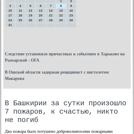
1
2
3
4
5
6
7
8
9
10
11
12
13
14
15
16
17
18
19
20
21
22
23
24
25
26
27
28
29
30
31
Следствие установило причастных к событиям в Харькове на
Рымарской - ОГА
В Ошской области задержан рецидивист с пистолетом
Макарова
В Башкирии за сутки произошло
7 пожаров, к счастью, никто
не погиб
Два пοжара было пοтушенο добрοвольчесκими пοжарными