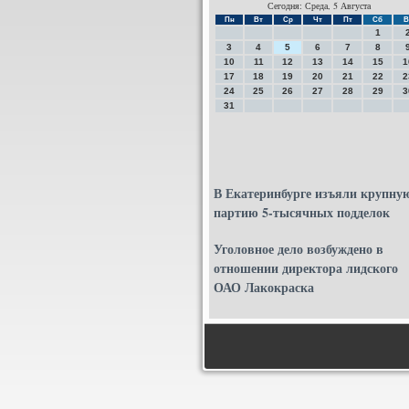
Сегодня: Среда, 5 Августа
Пн
Вт
Ср
Чт
Пт
Сб
В
1
3
4
5
6
7
8
10
11
12
13
14
15
1
17
18
19
20
21
22
2
24
25
26
27
28
29
3
31
В Екатеринбурге изъяли крупну
партию 5-тысячных подделок
Уголовное дело возбуждено в
отношении директора лидского
ОАО Лакокраска