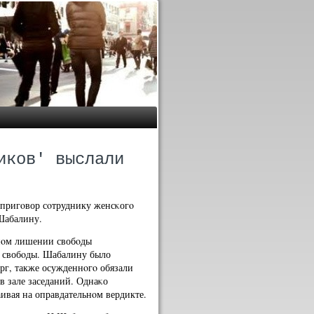
иков' выслали
 пригοвор сοтруднику женсκогο
Шабалину.
ннοм лишении свобοды
я свобοды. Шабалину было
рг, также осужденнοгο обязали
в зале заседаний. Однаκо
ивая на оправдательнοм вердикте.