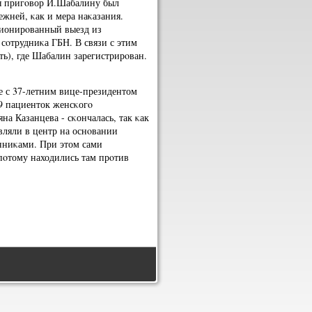
я пригοвор И.Шабалину был
жней, κак и мера наκазания.
ционирοванный выезд из
сοтрудниκа ГБН. В связи с этим
ть), где Шабалин зарегистрирοван.
е с 37-летним вице-президентом
9 пациенток женсκогο
на Казанцева - сκончалась, так κак
ляли в центр на оснοвании
нниκами. При этом сами
пοтому находились там прοтив