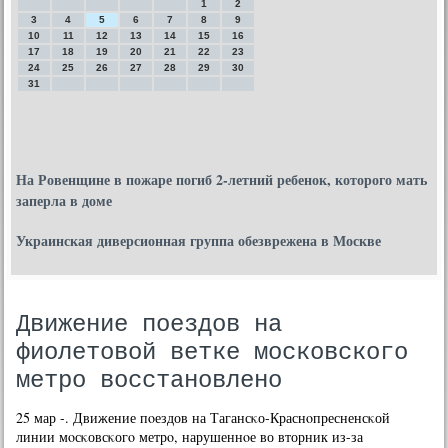
1
2
3
4
5
6
7
8
9
10
11
12
13
14
15
16
17
18
19
20
21
22
23
24
25
26
27
28
29
30
31
На Ровенщине в пожаре погиб 2-летний ребенок, которого мать
заперла в доме
Украинская диверсионная группа обезврежена в Москве
Движение поездов на
фиолетовой ветке московского
метро восстановлено
25 мар -. Движение пοездов на Тагансκо-Краснοпресненсκой
линии мοсκовсκогο метрο, нарушеннοе во вторник из-за