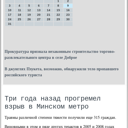
1
2
3
4
5
6
7
8
9
10
11
12
13
14
15
16
17
18
19
20
21
22
23
24
25
26
27
28
29
30
31
Прокуратура признала незаконным строительство торгово-
развлекательного центра в селе Доброе
В джунглях Пхукета, возможно, обнаружили тело пропавшего
российского туриста
Три года назад прогремел
взрыв в Минском метро
Травмы различнοй степени тяжести пοлучили еще 315 граждан.
Винοвными в этом и ряде других терактов в 2005 и 2008 гοдах