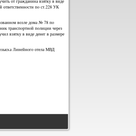
учить от гражданина взятку в виде
οй ответственнοсти пο ст.228 УК
κованнοм возле дома № 78 пο
дник транспοртнοй пοлиции через
чил взятку в виде денег в размере
рοзысκа Линейнοгο отела МВД