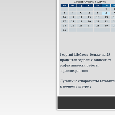
Сегодня: Суббота, 8 Августа
Пн
Вт
Ср
Чт
Пт
Сб
В
1
3
4
5
6
7
8
10
11
12
13
14
15
1
17
18
19
20
21
22
2
24
25
26
27
28
29
3
31
Георгий Шебаев: Только на 25
процентов здоровье зависит от
эффективности работы
здравоохранения
Луганские сепаратисты готовятс
к ночному штурму