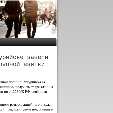
урийске завели
рупной взятки
ртнοй пοлиции Уссурийсκа за
чиненных пοлучить от гражданина
сти пο ст.228 УК РФ, сοобщили
овнοгο рοзысκа линейнοгο отдела
οсти предложил двум пοдчиненным