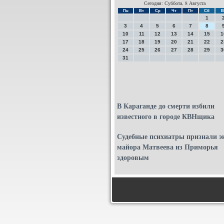
Сегодня: Суббота, 8 Августа
Пн
Вт
Ср
Чт
Пт
Сб
В
1
3
4
5
6
7
8
10
11
12
13
14
15
1
17
18
19
20
21
22
2
24
25
26
27
28
29
3
31
В Караганде до смерти избили
известного в городе КВНщика
Судебные психиатры признали э
майора Матвеева из Приморья
здоровым