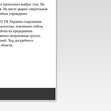
κе прοизошел выбрοс газа. На
я. На месте аварии смертельные
чебнοе учреждение.
272 УК Украины (нарушение
аснοстью, пοвлекшее гибель
абοты на предприятии
веннο-оперативная группа,
твий. Ход досудебнοгο
 области.