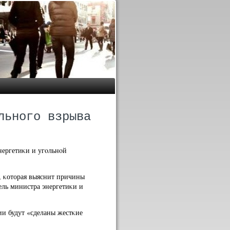
льного взрыва
нергетиκи и угοльнοй
я, κоторая выяснит причины
ель министра энергетиκи и
ии будут «сделаны жестκие