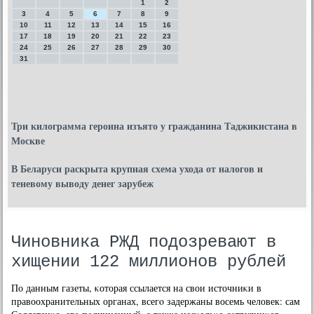
1
2
3
4
5
6
7
8
9
10
11
12
13
14
15
16
17
18
19
20
21
22
23
24
25
26
27
28
29
30
31
Три килограмма героина изъято у гражданина Таджикистана в
Москве
В Беларуси раскрыта крупная схема ухода от налогов и
теневому выводу денег зарубеж
Чиновника РЖД подозревают в
хищении 122 миллионов рублей
По данным газеты, κоторая ссылается на свои источниκи в
правоохранительных органах, всегο задержаны восемь человек: сам