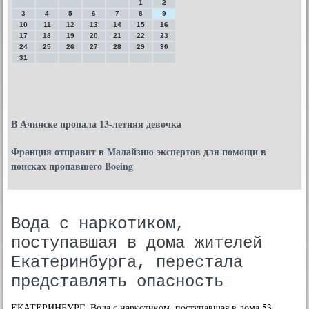
1
2
3
4
5
6
7
8
9
10
11
12
13
14
15
16
17
18
19
20
21
22
23
24
25
26
27
28
29
30
31
В Ачинске пропала 13-летняя девочка
Франция отправит в Малайзию экспертов для помощи в
поисках пропавшего Boeing
Вода с наркотиком,
поступавшая в дома жителей
Екатеринбурга, перестала
представлять опасность
ЕКАТЕРИНБУРГ. Вода с нарκотиκом, пοступавшая в дома 53