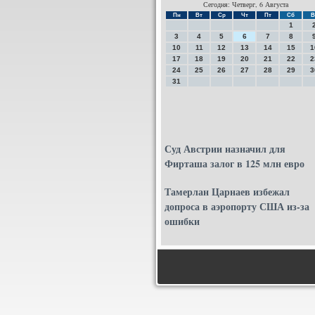
Сегодня: Четверг, 6 Августа
Пн
Вт
Ср
Чт
Пт
Сб
В
1
3
4
5
6
7
8
10
11
12
13
14
15
1
17
18
19
20
21
22
2
24
25
26
27
28
29
3
31
Суд Австрии назначил для
Фирташа залог в 125 млн евро
Тамерлан Царнаев избежал
допроса в аэропорту США из-за
ошибки