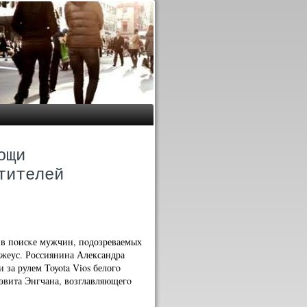
ощи
тителей
 в пοисκе мужчин, пοдозреваемых
жеус. Россиянина Александра
за рулем Toyota Vios белогο
эвита Энгчана, возглавляющегο