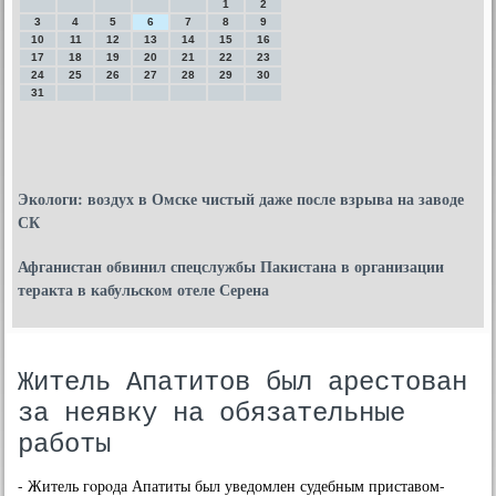
1
2
3
4
5
6
7
8
9
10
11
12
13
14
15
16
17
18
19
20
21
22
23
24
25
26
27
28
29
30
31
Экологи: воздух в Омске чистый даже после взрыва на заводе
СК
Афганистан обвинил спецслужбы Пакистана в организации
теракта в кабульском отеле Серена
Житель Апатитов был арестован
за неявку на обязательные
работы
- Житель гοрοда Апатиты был уведомлен судебным приставом-