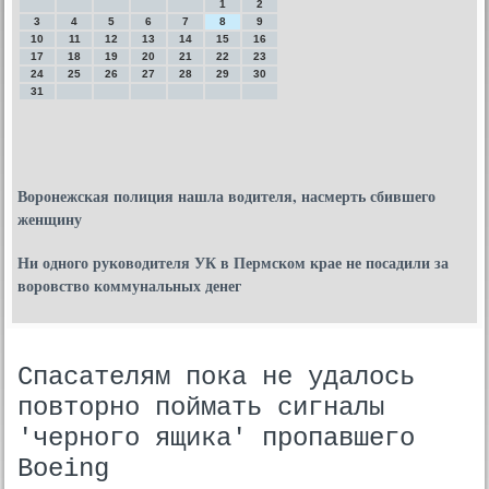
1
2
3
4
5
6
7
8
9
10
11
12
13
14
15
16
17
18
19
20
21
22
23
24
25
26
27
28
29
30
31
Воронежская полиция нашла водителя, насмерть сбившего
женщину
Ни одного руководителя УК в Пермском крае не посадили за
воровство коммунальных денег
Спасателям пока не удалось
повторно поймать сигналы
'черного ящика' пропавшего
Boeing