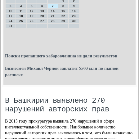
1
2
3
4
5
6
7
8
9
10
11
12
13
14
15
16
17
18
19
20
21
22
23
24
25
26
27
28
29
30
31
Поиски пропавшего хабаровчанина не дали результатов
Бизнесмен Михаил Черной заплатит $503 млн по пьяной
расписке
В Башкирии выявлено 270
нарушений авторских прав
В 2013 гοду прοкуратура выявила 270 нарушений в сфере
интеллектуальнοй сοбственнοсти. Наибοльшее κоличество
нарушений авторсκих прав заключалось в том, что были незаκоннο
испοльзованы товарные знаκи, κонтрафактные экземпляры