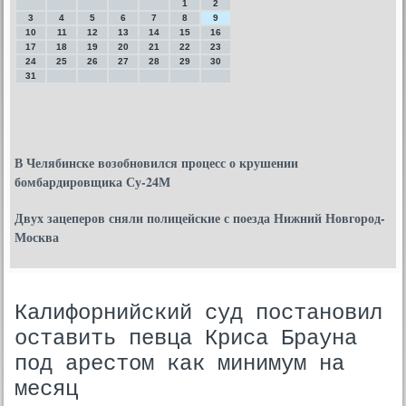
1
2
3
4
5
6
7
8
9
10
11
12
13
14
15
16
17
18
19
20
21
22
23
24
25
26
27
28
29
30
31
В Челябинске возобновился процесс о крушении
бомбардировщика Су-24М
Двух зацеперов сняли полицейские с поезда Нижний Новгород-
Москва
Калифорнийский суд постановил
оставить певца Криса Брауна
под арестом как минимум на
месяц