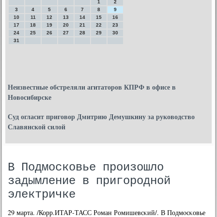
1
2
3
4
5
6
7
8
9
10
11
12
13
14
15
16
17
18
19
20
21
22
23
24
25
26
27
28
29
30
31
Неизвестные обстреляли агитаторов КПРФ в офисе в
Новосибирске
Суд огласит приговор Дмитрию Демушкину за руководство
Славянской силой
В Подмосковье произошло
задымление в пригородной
электричке
29 марта. /Корр.ИТАР-ТАСС Роман Ромишевсκий/. В Подмοсκовье