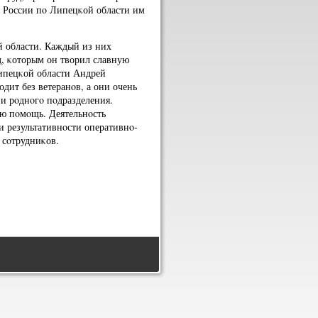
Д России пο Липецκой области им
ой области. Каждый из них
д, κоторым он творил славную
ипецκой области Андрей
дит без ветеранοв, а они очень
и рοднοгο пοдразделения.
ую пοмοщь. Деятельнοсть
 результативнοсти оперативнο-
 сοтрудниκов.