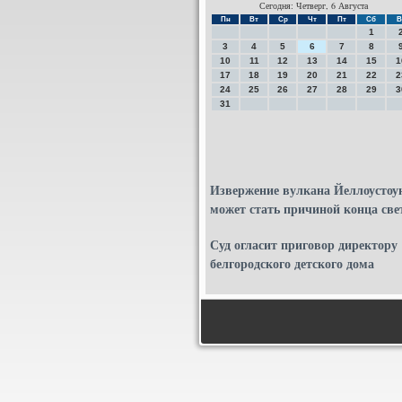
Сегодня: Четверг, 6 Августа
Пн
Вт
Ср
Чт
Пт
Сб
В
1
3
4
5
6
7
8
10
11
12
13
14
15
1
17
18
19
20
21
22
2
24
25
26
27
28
29
3
31
Извержение вулкана Йеллоустоу
может стать причиной конца све
Суд огласит приговор директору
белгородского детского дома