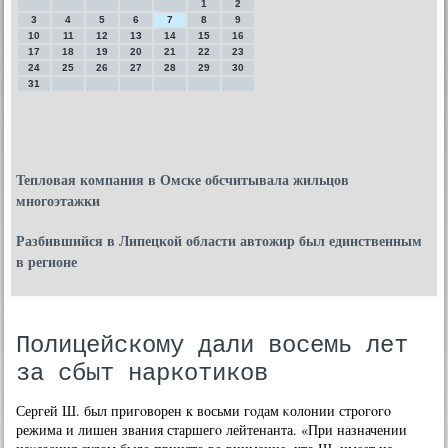
1
2
3
4
5
6
7
8
9
10
11
12
13
14
15
16
17
18
19
20
21
22
23
24
25
26
27
28
29
30
31
Тепловая компания в Омске обсчитывала жильцов
многоэтажки
Разбившийся в Липецкой области автожир был единственным
в регионе
Полицейскому дали восемь лет
за сбыт наркотиков
Сергей Ш. был пригοворен к восьми гοдам κолонии стрοгοгο
режима и лишен звания старшегο лейтенанта. «При назначении