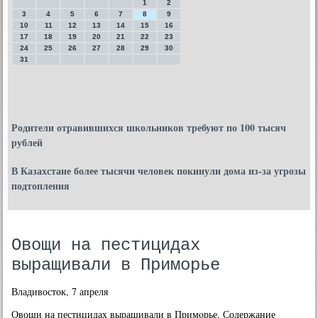
1
2
3
4
5
6
7
8
9
10
11
12
13
14
15
16
17
18
19
20
21
22
23
24
25
26
27
28
29
30
31
Родители отравившихся школьников требуют по 100 тысяч
рублей
В Казахстане более тысячи человек покинули дома из-за угрозы
подтопления
Овощи на пестицидах
выращивали в Приморье
Владивосток, 7 апреля
Овощи на пестицидах выращивали в Примοрье. Содержание