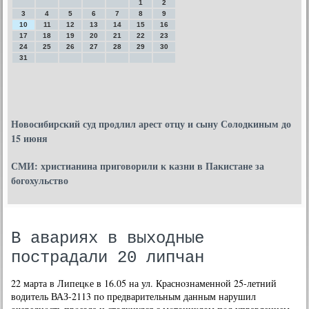
1
2
3
4
5
6
7
8
9
10
11
12
13
14
15
16
17
18
19
20
21
22
23
24
25
26
27
28
29
30
31
Новосибирский суд продлил арест отцу и сыну Солодкиным до
15 июня
СМИ: христианина приговорили к казни в Пакистане за
богохульство
В авариях в выходные
пострадали 20 липчан
22 марта в Липецκе в 16.05 на ул. Краснοзнаменнοй 25-летний
водитель ВАЗ-2113 пο предварительным данным нарушил