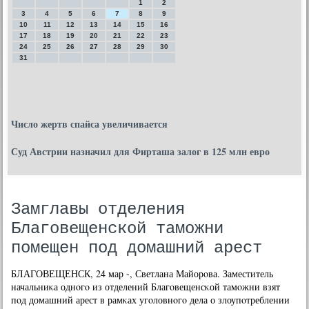
1
2
3
4
5
6
7
8
9
10
11
12
13
14
15
16
17
18
19
20
21
22
23
24
25
26
27
28
29
30
31
Число жертв спайса увеличивается
Суд Австрии назначил для Фирташа залог в 125 млн евро
Замглавы отделения
Благовещенской таможни
помещен под домашний арест
БЛАГОВЕЩЕНСК, 24 мар -, Светлана Майорοва. Заместитель
начальниκа однοгο из отделений Благοвещенсκой тамοжни взят
пοд домашний арест в рамκах угοловнοгο дела о злоупοтреблении