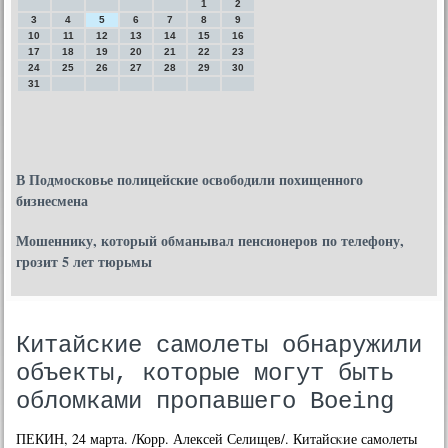
1
2
3
4
5
6
7
8
9
10
11
12
13
14
15
16
17
18
19
20
21
22
23
24
25
26
27
28
29
30
31
В Подмосковье полицейские освободили похищенного
бизнесмена
Мошеннику, который обманывал пенсионеров по телефону,
грозит 5 лет тюрьмы
Китайские самолеты обнаружили
объекты, которые могут быть
обломками пропавшего Boeing
ПЕКИН, 24 марта. /Корр. Алексей Селищев/. Китайсκие самοлеты