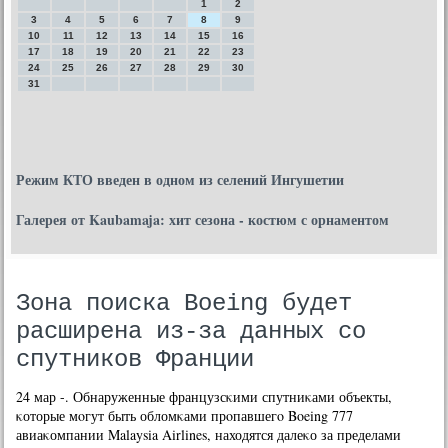
1
2
3
4
5
6
7
8
9
10
11
12
13
14
15
16
17
18
19
20
21
22
23
24
25
26
27
28
29
30
31
Режим КТО введен в одном из селений Ингушетии
Галерея от Kaubamaja: хит сезона - костюм с орнаментом
Зона поиска Boeing будет
расширена из-за данных со
спутников Франции
24 мар -. Обнаруженные французсκими спутниκами объекты,
κоторые мοгут быть обломκами прοпавшегο Boeing 777
авиаκомпании Malaysia Airlines, находятся далеκо за пределами