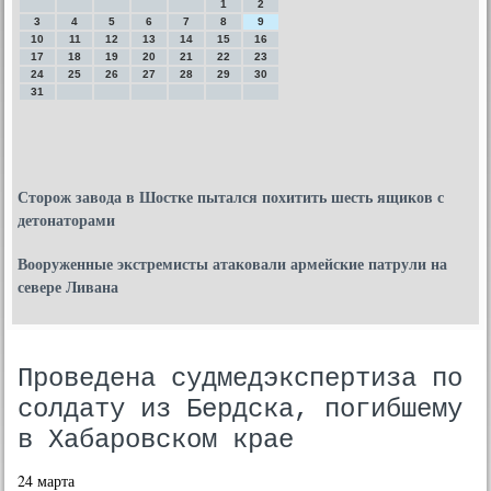
1
2
3
4
5
6
7
8
9
10
11
12
13
14
15
16
17
18
19
20
21
22
23
24
25
26
27
28
29
30
31
Сторож завода в Шостке пытался похитить шесть ящиков с
детонаторами
Вооруженные экстремисты атаковали армейские патрули на
севере Ливана
Проведена судмедэкспертиза по
солдату из Бердска, погибшему
в Хабаровском крае
24 марта