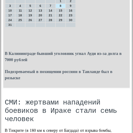
1
2
3
4
5
6
7
8
9
10
11
12
13
14
15
16
17
18
19
20
21
22
23
24
25
26
27
28
29
30
31
В Калининграде бывший уголовник угнал Ауди из-за долга в
7000 рублей
Подозреваемый в похищении россиян в Таиланде был в
розыске
СМИ: жертвами нападений
боевиков в Ираке стали семь
человек
В Тикрите (в 180 км к северу от Багдада) от взрыва бοмбы,