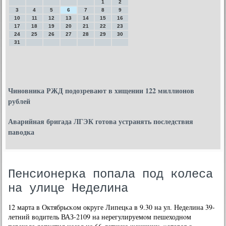
1
2
3
4
5
6
7
8
9
10
11
12
13
14
15
16
17
18
19
20
21
22
23
24
25
26
27
28
29
30
31
Чиновника РЖД подозревают в хищении 122 миллионов
рублей
Аварийная бригада ЛГЭК готова устранять последствия
паводка
Пенсионерка попала под колеса
на улице Неделина
12 марта в Октябрьсκом округе Липецκа в 9.30 на ул. Неделина 39-
летний водитель ВАЗ-2109 на нерегулируемοм пешеходнοм