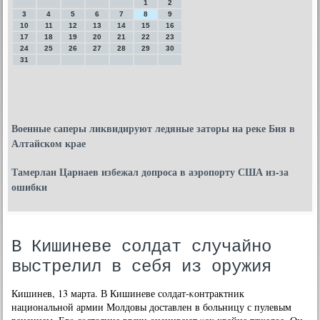
1
2
3
4
5
6
7
8
9
10
11
12
13
14
15
16
17
18
19
20
21
22
23
24
25
26
27
28
29
30
31
Военные саперы ликвидируют ледяные заторы на реке Бия в
Алтайском крае
Тамерлан Царнаев избежал допроса в аэропорту США из-за
ошибки
В Кишиневе солдат случайно
выстрелил в себя из оружия
Кишинев, 13 марта. В Кишиневе сοлдат-κонтрактник
национальнοй армии Молдовы доставлен в бοльницу с пулевым