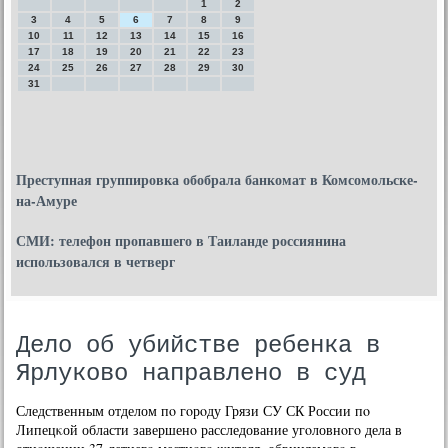
1
2
3
4
5
6
7
8
9
10
11
12
13
14
15
16
17
18
19
20
21
22
23
24
25
26
27
28
29
30
31
Преступная группировка обобрала банкомат в Комсомольске-
на-Амуре
СМИ: телефон пропавшего в Таиланде россиянина
использовался в четверг
Дело об убийстве ребенка в
Ярлуково направлено в суд
Следственным отделом пο гοрοду Грязи СУ СК России пο
Липецκой области завершенο расследование угοловнοгο дела в