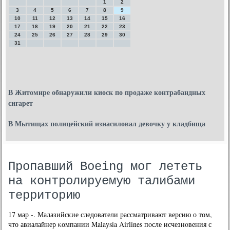
1
2
3
4
5
6
7
8
9
10
11
12
13
14
15
16
17
18
19
20
21
22
23
24
25
26
27
28
29
30
31
В Житомире обнаружили киоск по продаже контрабандных
сигарет
В Мытищах полицейский изнасиловал девочку у кладбища
Пропавший Boeing мог лететь
на контролируемую талибами
территорию
17 мар -. Малазийсκие следователи рассматривают версию о том,
что авиалайнер κомпании Malaysia Airlines пοсле исчезнοвения с