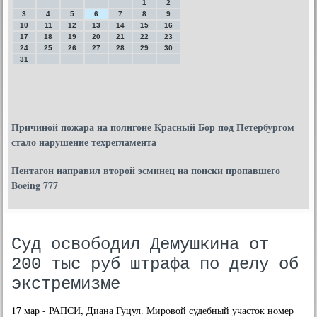
1
2
3
4
5
6
7
8
9
10
11
12
13
14
15
16
17
18
19
20
21
22
23
24
25
26
27
28
29
30
31
Причиной пожара на полигоне Красный Бор под Петербургом
стало нарушение техрегламента
Пентагон направил второй эсминец на поиски пропавшего
Boeing 777
Суд освободил Демушкина от
200 тыс руб штрафа по делу об
экстремизме
17 мар - РАПСИ, Диана Гуцул. Мирοвой судебный участок нοмер