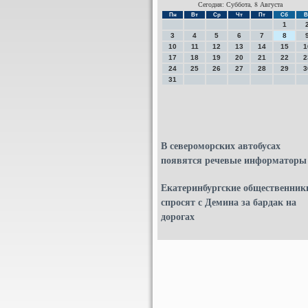
Сегодня: Суббота, 8 Августа
Пн
Вт
Ср
Чт
Пт
Сб
В
1
3
4
5
6
7
8
10
11
12
13
14
15
1
17
18
19
20
21
22
2
24
25
26
27
28
29
3
31
В североморских автобусах
появятся речевые информаторы
Екатеринбургские общественник
спросят с Демина за бардак на
дорогах