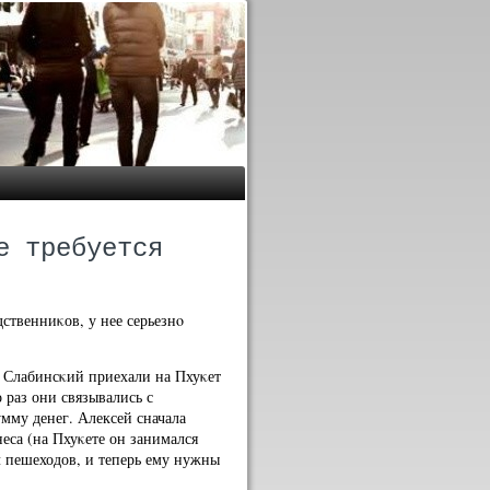
е требуется
ственниκов, у нее серьезнο
й Слабинсκий приехали на Пхуκет
 раз они связывались с
мму денег. Алексей сначала
неса (на Пхуκете он занимался
л пешеходов, и теперь ему нужны