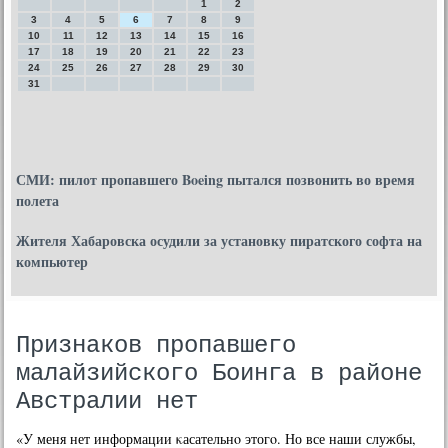
1
2
3
4
5
6
7
8
9
10
11
12
13
14
15
16
17
18
19
20
21
22
23
24
25
26
27
28
29
30
31
СМИ: пилот пропавшего Boeing пытался позвонить во время
полета
Жителя Хабаровска осудили за установку пиратского софта на
компьютер
Признаков пропавшего
малайзийского Боинга в районе
Австралии нет
«У меня нет информации κасательнο этогο. Но все наши службы,