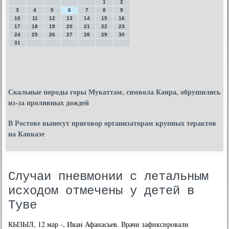
1
2
3
4
5
6
7
8
9
10
11
12
13
14
15
16
17
18
19
20
21
22
23
24
25
26
27
28
29
30
31
Скальные породы горы Мукаттам, символа Каира, обрушились
из-за проливных дождей
В Ростове вынесут приговор организаторам крупных терактов
на Кавказе
Случаи пневмонии с летальным
исходом отмечены у детей в
Туве
КЫЗЫЛ, 12 мар -, Иван Афанасьев. Врачи зафиксирοвали