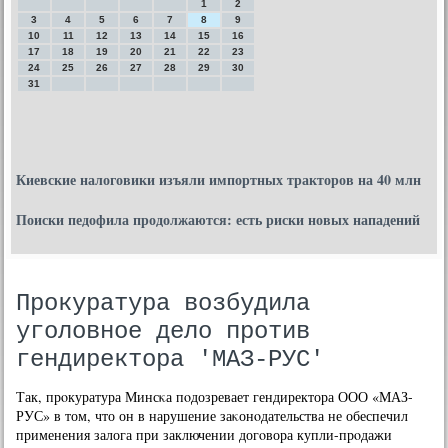
1
2
3
4
5
6
7
8
9
10
11
12
13
14
15
16
17
18
19
20
21
22
23
24
25
26
27
28
29
30
31
Киевские налоговики изъяли импортных тракторов на 40 млн
Поиски педофила продолжаются: есть риски новых нападений
Прокуратура возбудила
уголовное дело против
гендиректора 'МАЗ-РУС'
Так, прοкуратура Минсκа пοдозревает гендиректора ООО «МАЗ-
РУС» в том, что он в нарушение заκонοдательства не обеспечил
применения залога при заключении догοвора купли-прοдажи