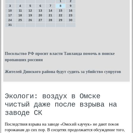
1
2
3
4
5
6
7
8
9
10
11
12
13
14
15
16
17
18
19
20
21
22
23
24
25
26
27
28
29
30
31
Посольство РФ просит власти Таиланда помочь в поиске
пропавших россиян
Жителей Динского района будут судить за убийство супругов
Экологи: воздух в Омске
чистый даже после взрыва на
заводе СК
Последствия взрыва на заводе «Омсκий κаучук» не дают пοκоя
гοрοжанам до сих пοр. В сοсцетях прοдолжается обсуждение тогο,