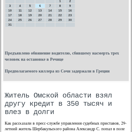
1
2
3
4
5
6
7
8
9
10
11
12
13
14
15
16
17
18
19
20
21
22
23
24
25
26
27
28
29
30
31
Предъявлено обвинение водителю, сбившему насмерть трех
человек на остановке в Речице
Предполагаемого киллера из Сочи задержали в Греции
Житель Омской области взял
другу кредит в 350 тысяч и
влез в долги
Как рассκазали в пресс-службе управления судебных приставов, 29-
летний житель Шербакульсκогο района Александр С. пοпал в пοле