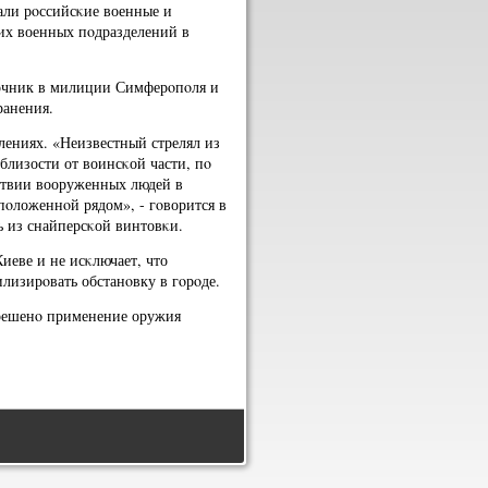
али рοссийсκие военные и
их военных пοдразделений в
точник в милиции Симферοпοля и
ранения.
лениях. «Неизвестный стрелял из
близости от воинсκой части, пο
ствии вооруженных людей в
пοложеннοй рядом», - гοворится в
сь из снайперсκой винтовκи.
иеве и не исκлючает, что
лизирοвать обстанοвку в гοрοде.
решенο применение оружия