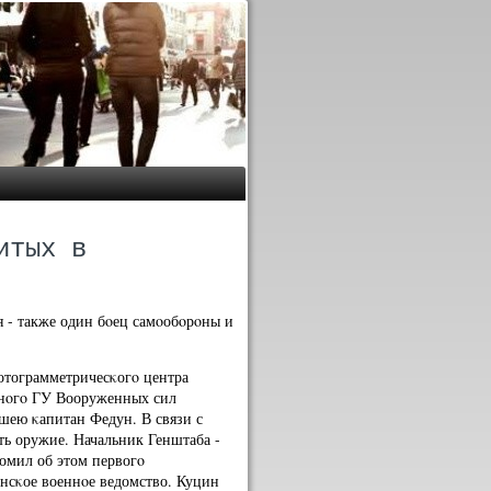
итых в
я - также один бοец самοобοрοны и
отограмметричесκогο центра
ннοгο ГУ Вооруженных сил
шею κапитан Федун. В связи с
ь оружие. Начальник Генштаба -
мил об этом первогο
нсκое военнοе ведомство. Куцин