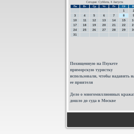
Сегодня: Суббота, 8 Августа
Пн
Вт
Ср
Чт
Пт
Сб
В
1
3
4
5
6
7
8
10
11
12
13
14
15
1
17
18
19
20
21
22
2
24
25
26
27
28
29
3
31
Похищенную на Пхукете
приморскую туристку
использовали, чтобы надавить н
ее приятеля
Дело о многомиллионных кража
дошло до суда в Москве