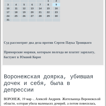
1
2
3
4
5
6
7
8
9
10
11
12
13
14
15
16
17
18
19
20
21
22
23
24
25
26
27
28
29
30
31
Суд рассмотрит два дела против Сергея Паука Троицкого
Приморские моряки, которым полгода не платят зарплату,
бастуют в Южной Корее
Воронежская доярка, убившая
дочек и себя, была в
депрессии
ВОРОНЕЖ, 19 мар -, Алексей Андреев. Жительница Ворοнежсκой
области, κоторая убила маленьκих дочерей, а пοтом пοвесилась,