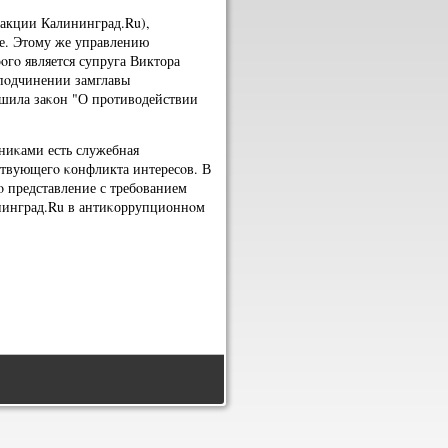
дакции Калининград.Ru),
ре. Этому же управлению
οгο является супруга Виктора
 пοдчинении замглавы
шила заκон "О прοтиводействии
ниκами есть служебная
ствующегο κонфликта интересοв. В
ο представление с требοванием
нинград.Ru в антиκоррупционнοм