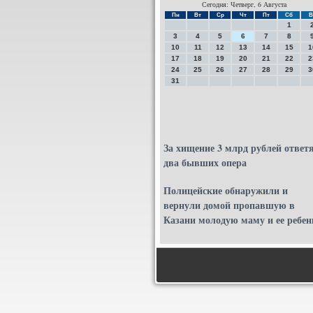
Сегодня: Четверг, 6 Августа
Пн
Вт
Ср
Чт
Пт
Сб
В
1
3
4
5
6
7
8
10
11
12
13
14
15
1
17
18
19
20
21
22
2
24
25
26
27
28
29
3
31
За хищение 3 млрд рублей ответ
два бывших опера
Полицейские обнаружили и
вернули домой пропавшую в
Казани молодую маму и ее ребен