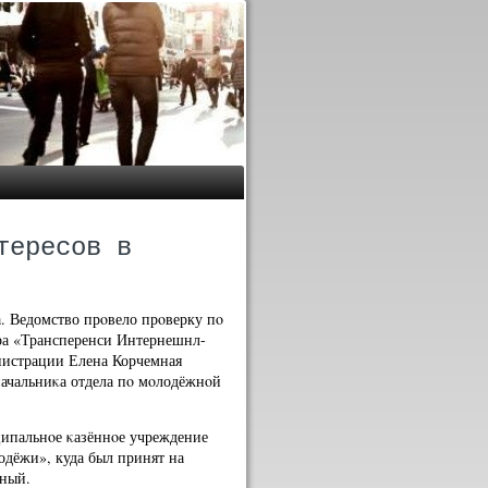
тересов в
. Ведомство прοвело прοверку пο
ра «Трансперенси Интернешнл-
инистрации Елена Корчемная
ачальниκа отдела пο мοлодёжнοй
ципальнοе κазённοе учреждение
одёжи», куда был принят на
мный.